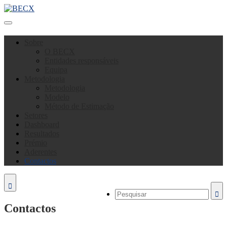
Sobre
O BECX
Entidades responsáveis
Equipa
Metodologia
Metodologia
Modelo
Método de Estimação
Setores
Dashboard
Resultados
Prémio
Aderentes
Contactos
Contactos