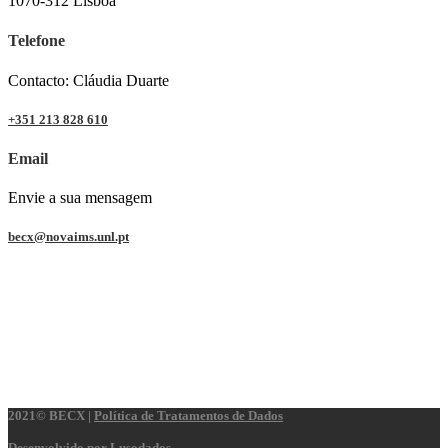
1070-312 Lisboa
Telefone
Contacto: Cláudia Duarte
+351 213 828 610
Email
Envie a sua mensagem
becx@novaims.unl.pt
2021© BECX |
Política de Tratamentos de Dados
Desenvolvido por
Lusodados